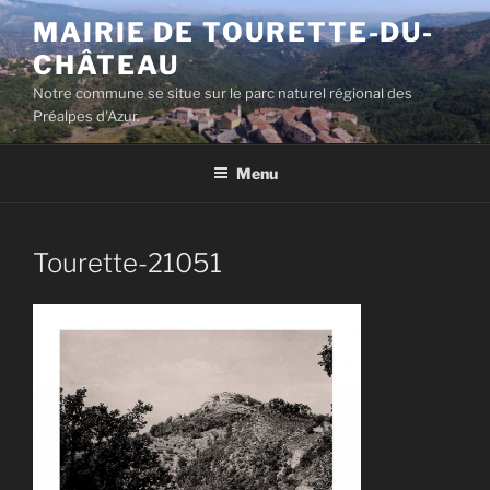
Aller
MAIRIE DE TOURETTE-DU-
au
CHÂTEAU
contenu
principal
Notre commune se situe sur le parc naturel régional des
Préalpes d'Azur.
Menu
Tourette-21051