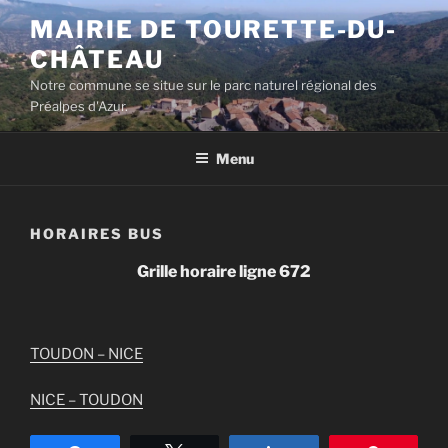
Aller
MAIRIE DE TOURETTE-DU-
au
CHÂTEAU
contenu
principal
Notre commune se situe sur le parc naturel régional des
Préalpes d'Azur.
Menu
HORAIRES BUS
Grille horaire ligne 672
TOUDON – NICE
NICE – TOUDON