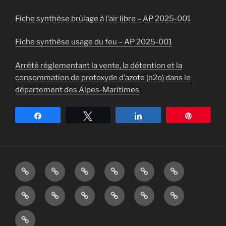
Fiche synthèse brûlage à l’air libre – AP 2025-001
Fiche synthèse usage du feu – AP 2025-001
Arrêté réglementant la vente, la détention et la
consommation de protoxyde d’azote (n2o) dans le
département des Alpes-Maritimes
Partagez
Tweetez
Partagez
Épingle
Notre
La
Démarches
Infos
Démarches
Préventions
village
Mairie
Administratives
de
d’urbanisme
vie-
Communauté
Actualité
Conseil
Agenda
Formulaire
la
associative
de
municipal
des
de
vie
Calendrier
Communes
des
manifestations
Contact
quotidienne