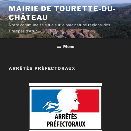
Aller
MAIRIE DE TOURETTE-DU-
au
CHÂTEAU
contenu
principal
Notre commune se situe sur le parc naturel régional des
Préalpes d'Azur.
Menu
ARRÊTÉS PRÉFECTORAUX