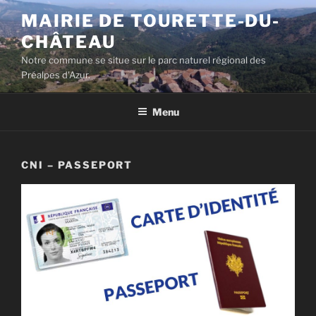
Aller
MAIRIE DE TOURETTE-DU-
au
CHÂTEAU
contenu
principal
Notre commune se situe sur le parc naturel régional des
Préalpes d'Azur.
Menu
CNI – PASSEPORT