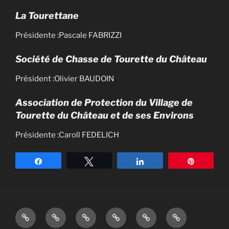
La Tourettane
Présidente :Pascale FABRIZZI
Société de Chasse de Tourette du Château
Président :Olivier BAUDOIN
Association de Protection du Village de
Tourette du Château et de ses Environs
Présidente :Caroll FEDELICH
Partagez
Tweetez
Partagez
Épingle
Notre
La
Démarches
Infos
Démarches
Préventions
village
Mairie
Administratives
de
d’urbanisme