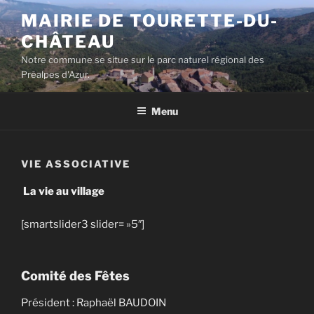
Aller
MAIRIE DE TOURETTE-DU-
au
CHÂTEAU
contenu
principal
Notre commune se situe sur le parc naturel régional des
Préalpes d'Azur.
Menu
VIE ASSOCIATIVE
La vie au village
[smartslider3 slider= »5″]
Comité des Fêtes
Président : Raphaël BAUDOIN