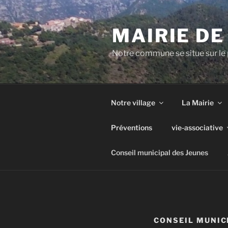
Aller
au
MAIRIE D
contenu
principal
Notre commune se situe sur le 
Notre village
La Mairie
Préventions
vie-associative
Conseil municipal des Jeunes
CONSEIL MUNIC