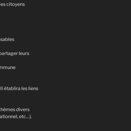
des citoyens
nsables
partager leurs
 commune
l établira les liens
s thèmes divers
ationnel, etc…).