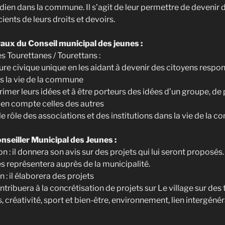
idien dans la commune. Il s’agit de leur permettre de devenir 
ents de leurs droits et devoirs.
aux du Conseil municipal des jeunes :
s Tourettanes / Tourettans :
ture civique unique en les aidant à devenir des citoyens respo
ns la vie de la commune
imer leurs idées et à être porteurs des idées d’un groupe, de 
 en compte celles des autres
 le rôle des associations et des institutions dans la vie de la
nseiller Municipal des Jeunes :
 : il donnera son avis sur des projets qui lui seront proposés. I
les représentera auprès de la municipalité.
 : il élaborera des projets
contribuera à la concrétisation de projets sur Le village sur de
és, créativité, sport et bien-être, environnement, lien intergénér