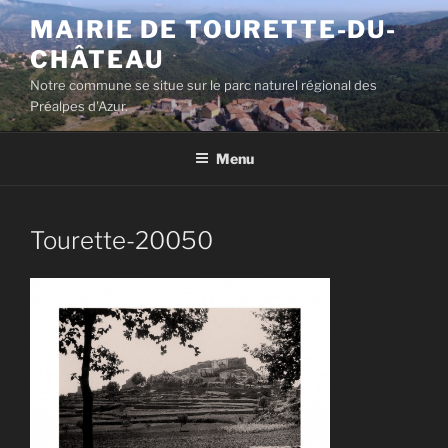
Aller
MAIRIE DE TOURETTE-DU-
au
CHÂTEAU
contenu
principal
Notre commune se situe sur le parc naturel régional des
Préalpes d'Azur.
Menu
Tourette-20050