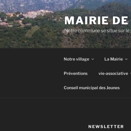
Aller
au
MAIRIE D
contenu
principal
Notre commune se situe sur le 
Notre village
La Mairie
Préventions
vie-associative
Conseil municipal des Jeunes
NEWSLETTER