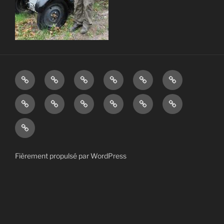
Notre
La
Démarches
Infos
Démarches
Préventions
village
Mairie
Administratives
de
d’urbanisme
vie-
Communauté
Actualité
Conseil
Agenda
Formulaire
la
associative
de
municipal
des
de
vie
Calendrier
Communes
des
manifestations
Contact
quotidienne
des
Alpes
Jeunes
Elections
d’Azur
Fièrement propulsé par WordPress
CCAA