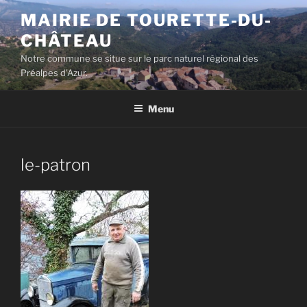
Aller
MAIRIE DE TOURETTE-DU-
au
CHÂTEAU
contenu
principal
Notre commune se situe sur le parc naturel régional des
Préalpes d'Azur.
Menu
le-patron