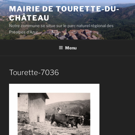
Aller
MAIRIE DE TOURETTE-DU-
au
CHÂTEAU
contenu
principal
Notre commune se situe sur le parc naturel régional des
Préalpes d'Azur.
Menu
Tourette-7036